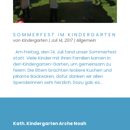
SOMMERFEST IM KINDERGARTEN
von
Kindergarten
|
Juli 14, 2017
|
Allgemein
Am Freitag, den 14. Juli fand unser Sommerfest
statt. Viele Kinder mit ihren Familien kamen in
den Kindergarten-Garten, um gemeinsam zu
feiern. Die Eltern brachten leckere Kuchen und
pikante Backwaren, dafür danken wir allen
Spenderinnen sehr herzlich. Dazu gab es...
Kath. Kindergarten Arche Noah