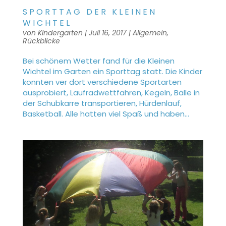
SPORTTAG DER KLEINEN
WICHTEL
von
Kindergarten
|
Juli 16, 2017
|
Allgemein
,
Rückblicke
Bei schönem Wetter fand für die Kleinen
Wichtel im Garten ein Sporttag statt. Die Kinder
konnten ver dort verschiedene Sportarten
ausprobiert, Laufradwettfahren, Kegeln, Bälle in
der Schubkarre transportieren, Hürdenlauf,
Basketball. Alle hatten viel Spaß und haben...