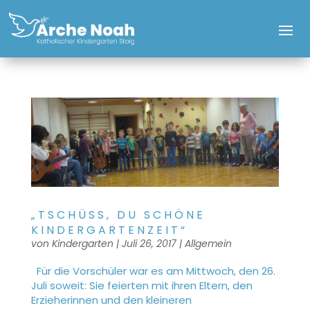
„TSCHÜSS, DU SCHÖNE
KINDERGARTENZEIT“
von
Kindergarten
|
Juli 26, 2017
|
Allgemein
Für die Vorschüler war es am Mittwoch, den 26.
Juli soweit: Sie feierten mit ihren Eltern, den
Erzieherinnen und den kleineren