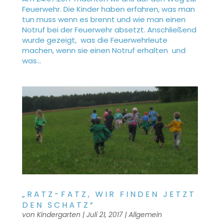
Feuerwehr. Die Kinder haben erfahren, was man
tun muss wenn es brennt und wie man einen
Notruf bei der Feuerwehr absetzt. Anschließend
wurde gezeigt, was die Feuerwehrleute
machen, wenn sie einen Notruf erhalten und
was...
„RATZ-FATZ, WIR FINDEN JETZT
DEN SCHATZ“
von
Kindergarten
|
Juli 21, 2017
|
Allgemein