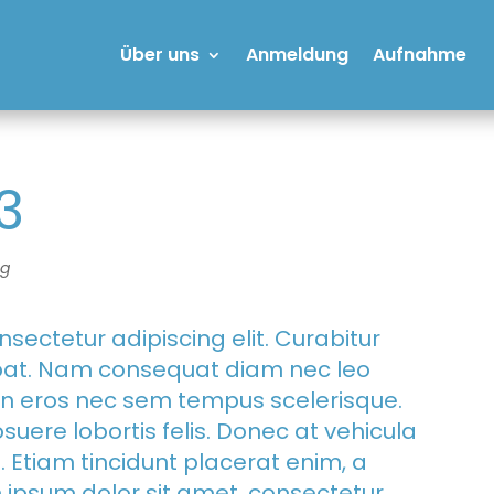
Über uns
Anmeldung
Aufnahme
3
og
sectetur adipiscing elit. Curabitur
utpat. Nam consequat diam nec leo
n eros nec sem tempus scelerisque.
suere lobortis felis. Donec at vehicula
um. Etiam tincidunt placerat enim, a
 ipsum dolor sit amet, consectetur