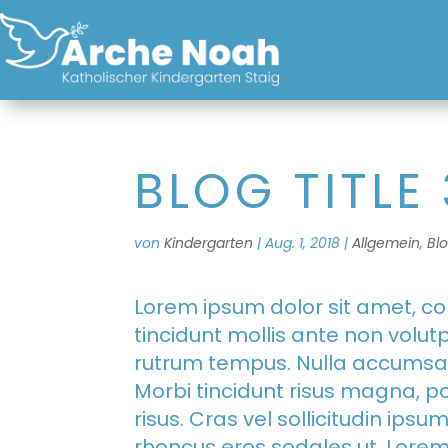
BLOG TITLE 
von
Kindergarten
|
Aug. 1, 2018
|
Allgemein
,
Bl
Lorem ipsum dolor sit amet, con
tincidunt mollis ante non vol
rutrum tempus. Nulla accumsa
Morbi tincidunt risus magna, po
risus. Cras vel sollicitudin ips
rhoncus eros sodales ut. Lorem