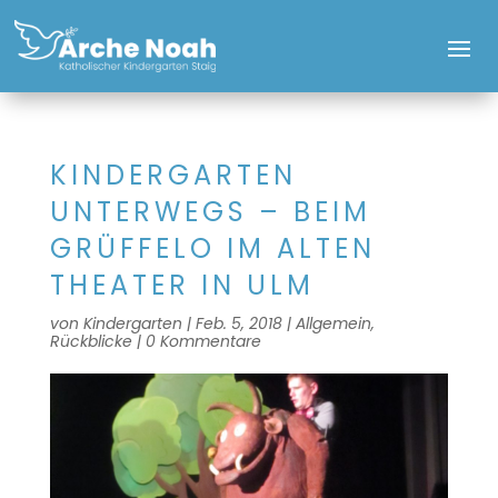
KINDERGARTEN
UNTERWEGS – BEIM
GRÜFFELO IM ALTEN
THEATER IN ULM
von
Kindergarten
|
Feb. 5, 2018
|
Allgemein
,
Rückblicke
|
0 Kommentare