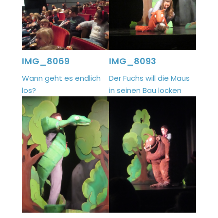
IMG_8069
IMG_8093
Wann geht es endlich
Der Fuchs will die Maus
los?
in seinen Bau locken