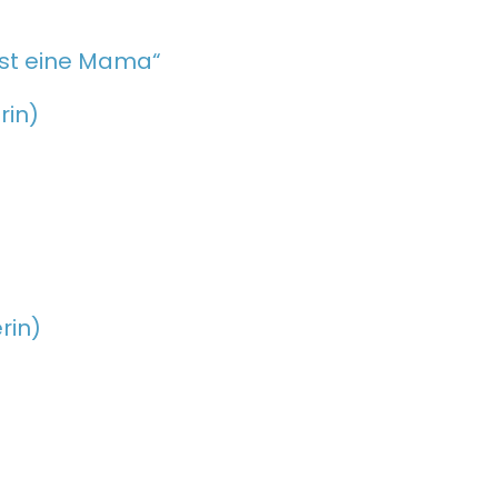
g ist eine Mama“
rin)
rin)