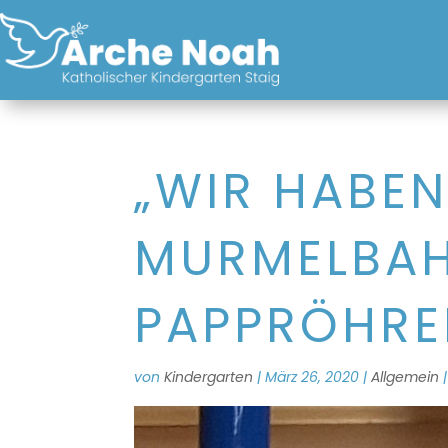
„WIR HABEN
MURMELBAH
PAPPRÖHRE
von
Kindergarten
|
März 26, 2020
|
Allgemein