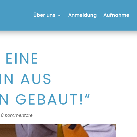
Über uns
Anmeldung
Aufnahme
 EINE
N AUS
N GEBAUT!“
|
0 Kommentare