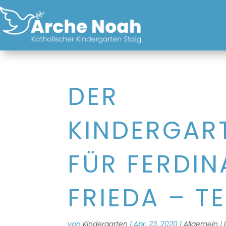
DER
KINDERGAR
FÜR FERDI
FRIEDA – TE
von
Kindergarten
|
Apr. 23, 2020
|
Allgemein
|